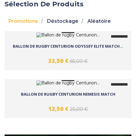
Sélection De Produits
Promotions
Déstockage
Aléatoire
favorite_border
-50%
BALLON DE RUGBY CENTURION ODYSSEY ELITE MATCH...
32,50 €
65,00 €
favorite_border
-50%
BALLON DE RUGBY CENTURION NEMESIS MATCH
12,50 €
25,00 €