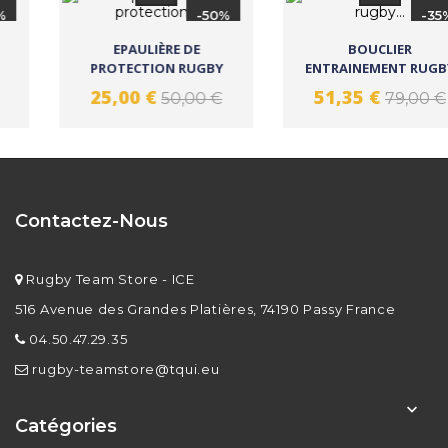
-50%
-35%
EPAULIÈRE DE
BOUCLIER
PROTECTION RUGBY
ENTRAINEMENT RUGBY
GILBERT ATOMIC ZENON
CENTURION MAORI
25,00 €
51,35 €
50,00 €
79,00 €
JUNIOR
Contactez-Nous
Rugby Team Store - ICE
516 Avenue des Grandes Platières, 74190 Passy France
04.50.47.29.35
rugby-teamstore@tqui.eu

Catégories