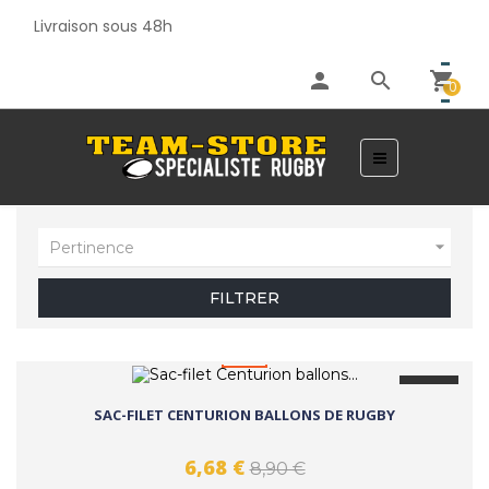
Livraison sous 48h
person
search
shopping_cart
0
Basculer
☰
la
navigation

Pertinence
FILTRER
favorite_border
-25%
SAC-FILET CENTURION BALLONS DE RUGBY
6,68 €
8,90 €