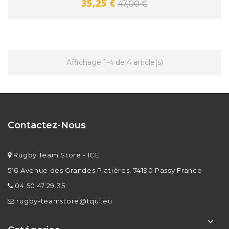
35,25 €
47,00 €
Affichage 1-4 de 4 article(s)
Contactez-Nous
Rugby Team Store - ICE
516 Avenue des Grandes Platières, 74190 Passy France
04.50.47.29.35
rugby-teamstore@tqui.eu
