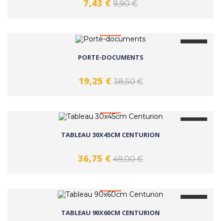
7,43 €
9,90 €
favorite_border
-50%
PORTE-DOCUMENTS
19,25 €
38,50 €
favorite_border
-25%
TABLEAU 30X45CM CENTURION
36,75 €
49,00 €
favorite_border
-25%
TABLEAU 90X60CM CENTURION