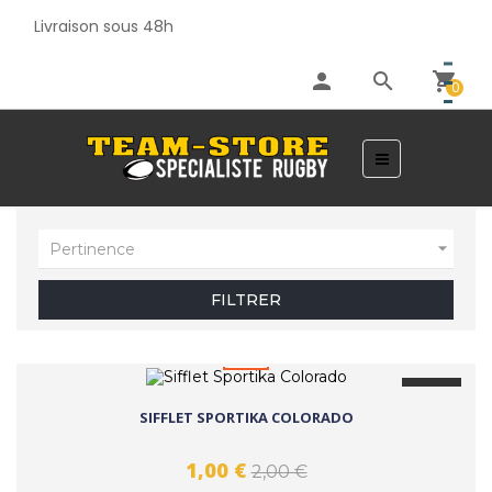
Livraison sous 48h
person
search
shopping_cart
0
Basculer
☰
la
navigation

Pertinence
FILTRER
favorite_border
-50%
SIFFLET SPORTIKA COLORADO
1,00 €
2,00 €