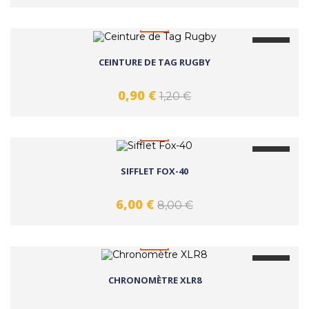
favorite_border
-25%
CEINTURE DE TAG RUGBY
0,90 €
1,20 €
favorite_border
-25%
SIFFLET FOX-40
6,00 €
8,00 €
favorite_border
-25%
CHRONOMÈTRE XLR8