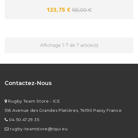
123,75 €
165,00 €
Affichage 1-7 de 7 article(s)
Contactez-Nous
Rugby Team Store - ICE
516 Avenue des Grandes Platières, 74190 Passy France
04.50.47.29.35
rugby-teamstore@tqui.eu