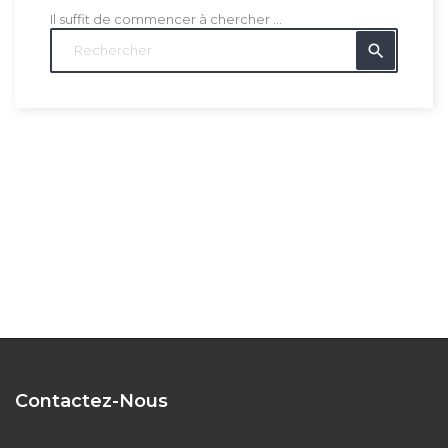
Il suffit de commencer à chercher ...
search
Contactez-Nous