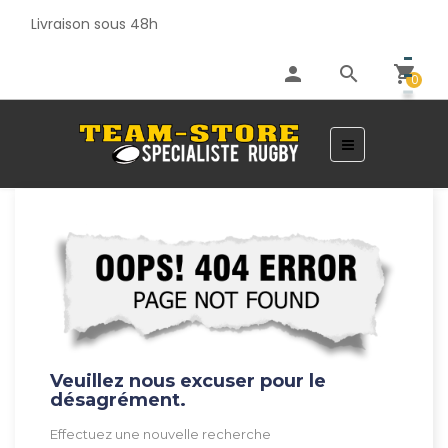
Livraison sous 48h
person
search
shopping_cart
0
Basculer
☰
la
navigation
Veuillez nous excuser pour le
désagrément.
Effectuez une nouvelle recherche